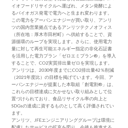
イオフードリサイクルへ運ばれ、メタン発酵によ
るバイオガス発電で電力へと生まれ変わります。
この電力をアーバンエナジーが買い取り、アンリ
ツの国内営業拠点であるアンリツテクノオフィス
（所在地：厚木市田村町）へ供給することで、資
源循環のループを実現します。さらに、使用電力
量に対して再生可能エネルギー指定の非化石証書
を活用した電力プラン「ゼロエミプラン®」を導入
することで、CO2実質排出量ゼロを実現します。
アンリツは、2030年度までにCO2排出量42％削減
（2021年度比）の目標を掲げています。今回、ア
ーバンエナジーが提案した本取組「創電割®」は、
これらの目標達成に欠かせない取り組みとして位
置づけられており、食品リサイクル率の向上と
SDGsの達成に資するものとして高く評価されてい
ます。
アンリツ、JFEエンジニアリンググループは環境に
配慮したサービスの拡充を図り、今後も推進する